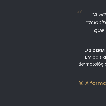
“A Ra
raciocín
que 
O
Z DERM
Em dois d
dermatológic
🎯 A forma