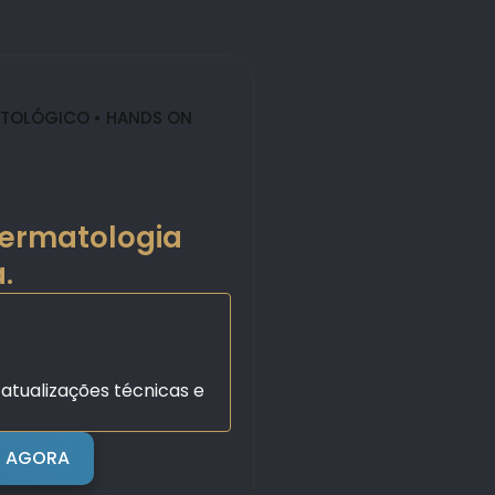
ATOLÓGICO • HANDS ON
que está
gnóstico e os
ermatologia
.
atualizações técnicas e
R AGORA