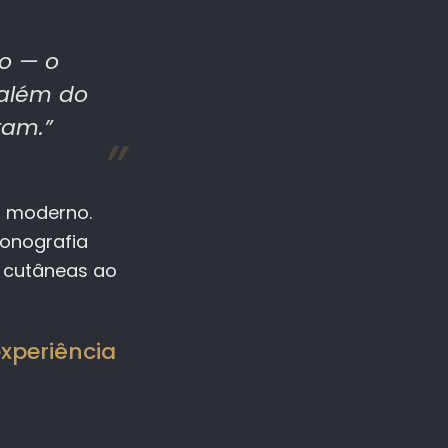
ão — o
r além do
ram.”
o moderno.
sonografia
s cutâneas ao
experiência