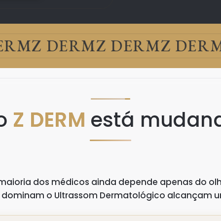
RM
Z DERM
Z DERM
Z DERM
Z
 o
Z DERM
está mudand
maioria dos médicos ainda depende apenas do olhar
ue dominam o Ultrassom Dermatológico alcançam 