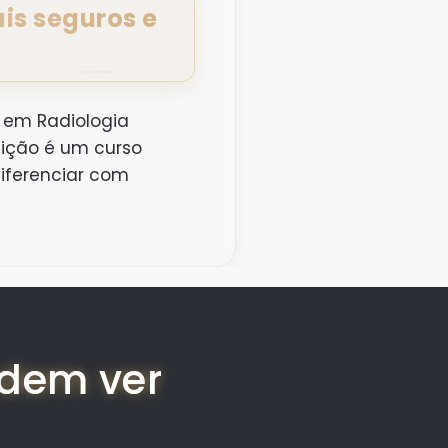
is seguros e
l em Radiologia
ição é um curso
iferenciar com
odem ver