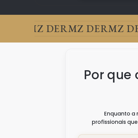
DERM
Z DERM
Z DERM
Z DE
Por que
Enquanto a 
profissionais q