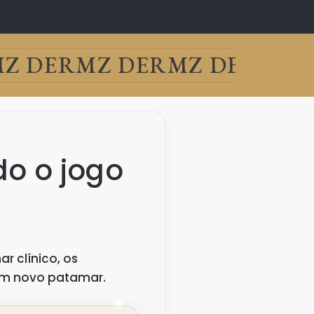
 DERM
Z DERM
Z DERM
Z D
o o jogo
 clínico, os
um novo patamar.