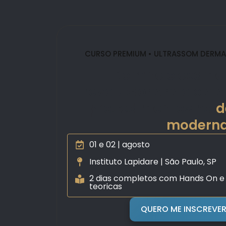
CURSO PREMIUM • ULTRASSOM DERM
Domine o exame 
revolucionando o dia
procedimentos na
d
moderna
01 e 02 | agosto
Instituto Lapidare | São Paulo, SP
2 dias completos com Hands On e 
teoricas
QUERO ME INSCREVE