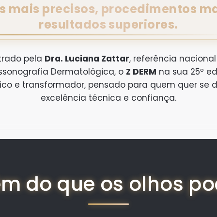
s mais precisos, procedimentos ma
resultados superiores.
trado pela
Dra. Luciana Zattar
, referência naciona
ssonografia Dermatológica, o
Z DERM
na sua 25º ed
tico e transformador, pensado para quem quer se d
excelência técnica e confiança.
ém do que os olhos p